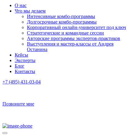
О нас
Что мы делаем
Интенсивные комбо-программы
Долгосрочные комбо-программы
Корпоративный онлайн-университет под ключ
Стратегические и командные сессии
Авторские программы экспертов-практиков
Выступления и мастер-классы от Андрея
Останина
Кейсы
Эксперты
Блог
Контакты
+7 (495) 431-03-04
Позвоните мне