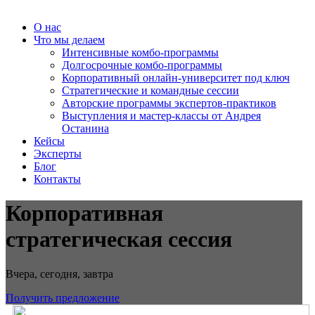
О нас
Что мы делаем
Интенсивные комбо-программы
Долгосрочные комбо-программы
Корпоративный онлайн-университет под ключ
Стратегические и командные сессии
Авторские программы экспертов-практиков
Выступления и мастер-классы от Андрея
Останина
Кейсы
Эксперты
Блог
Контакты
Корпоративная
стратегическая сессия
Вчера, сегодня, завтра
Получить предложение