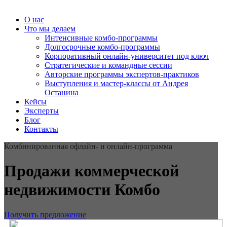
О нас
Что мы делаем
Интенсивные комбо-программы
Долгосрочные комбо-программы
Корпоративный онлайн-университет под ключ
Стратегические и командные сессии
Авторские программы экспертов-практиков
Выступления и мастер-классы от Андрея
Останина
Кейсы
Эксперты
Блог
Контакты
Комбинированная офлайн- и онлайн-программа
Продажи коммерческой
недвижимости Комбо
Получить предложение