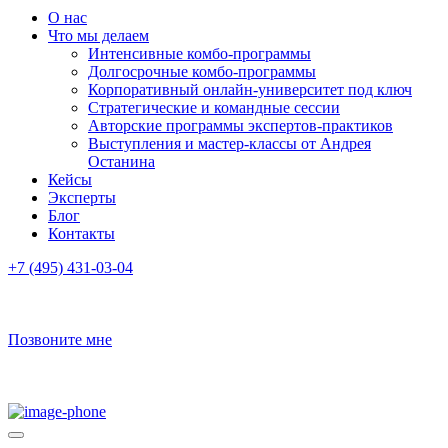
О нас
Что мы делаем
Интенсивные комбо-программы
Долгосрочные комбо-программы
Корпоративный онлайн-университет под ключ
Стратегические и командные сессии
Авторские программы экспертов-практиков
Выступления и мастер-классы от Андрея
Останина
Кейсы
Эксперты
Блог
Контакты
+7 (495) 431-03-04
Позвоните мне