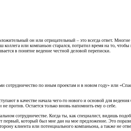
оложительный он или отрицательный – это всегда ответ. Многие
аш коллега или компаньон старался, потратил время на то, чтобы
ывается в понятие ведение честной деловой переписки.
ми сотрудничество по иным проектам и в новом году» или «Спас
тупают в качестве начала чего-то нового и основой для ведения
и не против. Остается только вновь напомнить ему о себе.
альном сотрудничестве. Когда ты, как специалист, видишь подобн
т первый, который был мне дан на мое предложение. Это поразит
торону клиента или потенциального компаньона, а также не ответ