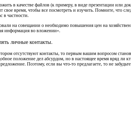
ожить в качестве файлов (к примеру, в виде презентации или док
т свое время, чтобы все посмотреть и изучить. Помните, что сл
с в частности.
овали на совещании о необходимо повышения цен на хозяйствен
мая информация во вложении».
лять личные контакты.
отором отсутствуют контакты, то первым вашим вопросом станови
обное положение дел абсурдом, но в настоящее время вряд ли кто
едложение. Поэтому, если вы что-то предлагаете, то не забудьт