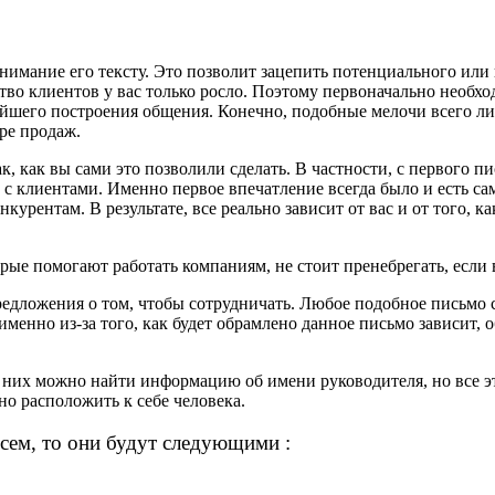
нимание его тексту. Это позволит зацепить потенциального или 
во клиентов у вас только росло. Поэтому первоначально необхо
нейшего построения общения. Конечно, подобные мелочи всего л
ре продаж.
ак, как вы сами это позволили сделать. В частности, с первого 
ора с клиентами. Именно первое впечатление всегда было и есть
курентам. В результате, все реально зависит от вас и от того, 
 помогают работать компаниям, не стоит пренебрегать, если в
едложения о том, чтобы сотрудничать. Любое подобное письмо 
менно из-за того, как будет обрамлено данное письмо зависит, 
 них можно найти информацию об имени руководителя, но все э
но расположить к себе человека.
исем, то они будут следующими :