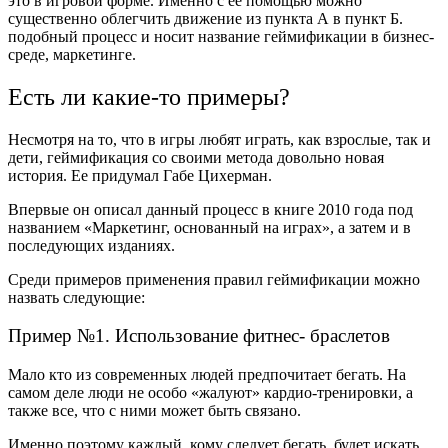
это в игровой форме. Именно с ее помощью можно
существенно облегчить движение из пункта А в пункт Б.
подобный процесс и носит название геймификации в бизнес-
среде, маркетинге.
Есть ли какие-то примеры?
Несмотря на то, что в игры любят играть, как взрослые, так и
дети, геймификация со своими метода довольно новая
история. Ее придумал Габе Цихерман.
Впервые он описал данный процесс в книге 2010 года под
названием «Маркетинг, основанный на играх», а затем и в
последующих изданиях.
Среди примеров применения правил геймификации можно
назвать следующие:
Пример №1. Использование фитнес- браслетов
Мало кто из современных людей предпочитает бегать. На
самом деле люди не особо «жалуют» кардио-тренировки, а
также все, что с ними может быть связано.
Именно поэтому каждый, кому следует бегать, будет искать